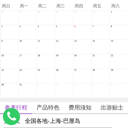
周
日
周
一
周
二
周
三
周
四
周
五
周
六
26
27
28
29
30
31
1
2
3
4
5
6
7
8
9
10
11
12
13
14
15
16
17
18
19
20
21
22
23
24
25
26
27
28
29
30
31
1
2
3
4
5
参考行程
产品特色
费用须知
出游贴士
第1天
全国各地-上海-巴厘岛