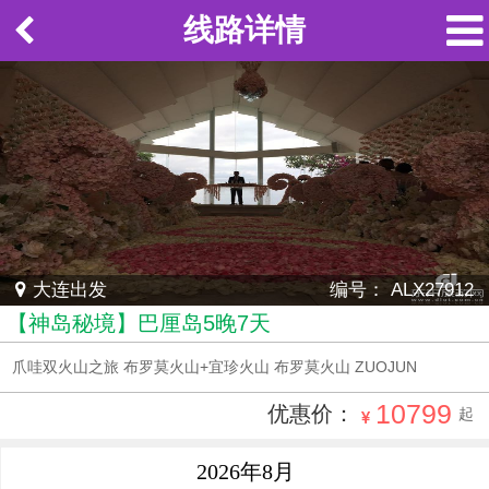
线路详情
大连出发
编号： ALX27912
【神岛秘境】巴厘岛5晚7天
爪哇双火山之旅 布罗莫火山+宜珍火山 布罗莫火山 ZUOJUN
10799
优惠价：
起
2026年
8月