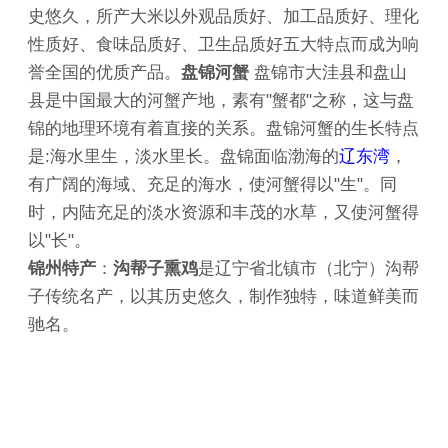
史悠久，所产大米以外观品质好、加工品质好、理化
性质好、食味品质好、卫生品质好五大特点而成为响
誉全国的优质产品。
盘锦河蟹
盘锦市大洼县和盘山
县是中国最大的河蟹产地，素有"蟹都"之称，这与盘
锦的地理环境有着直接的关系。盘锦河蟹的生长特点
是:海水里生，淡水里长。盘锦面临渤海的
辽东湾
，
有广阔的海域、充足的海水，使河蟹得以"生"。同
时，内陆充足的淡水资源和丰茂的水草，又使河蟹得
以"长"。
锦州特产
：
沟帮子熏鸡
是辽宁省北镇市（北宁）沟帮
子传统名产，以其历史悠久，制作独特，味道鲜美而
驰名。