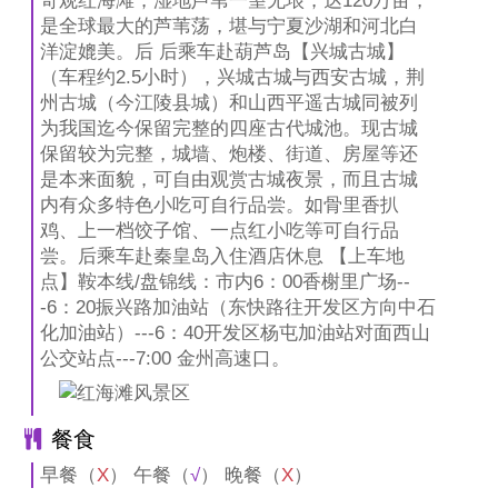
奇观红海滩，湿地芦苇一望无垠，达120万亩，
是全球最大的芦苇荡，堪与宁夏沙湖和河北白
洋淀媲美。后 后乘车赴葫芦岛【兴城古城】
（车程约2.5小时），兴城古城与西安古城，荆
州古城（今江陵县城）和山西平遥古城同被列
为我国迄今保留完整的四座古代城池。现古城
保留较为完整，城墙、炮楼、街道、房屋等还
是本来面貌，可自由观赏古城夜景，而且古城
内有众多特色小吃可自行品尝。如骨里香扒
鸡、上一档饺子馆、一点红小吃等可自行品
尝。后乘车赴秦皇岛入住酒店休息 【上车地
点】鞍本线/盘锦线：市内6：00香榭里广场--
-6：20振兴路加油站（东快路往开发区方向中石
化加油站）---6：40开发区杨屯加油站对面西山
公交站点---7:00 金州高速口。
餐食
早餐（
X
） 午餐（
√
） 晚餐（
X
）