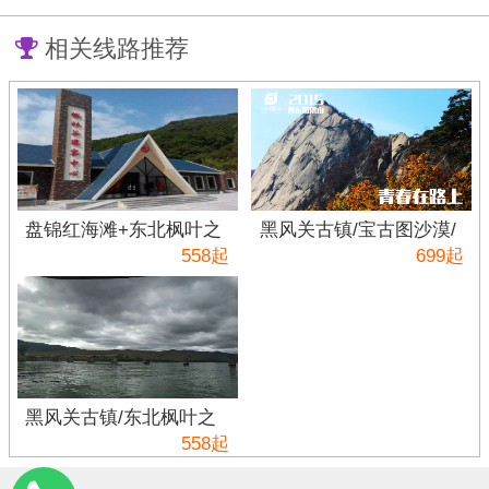
相关线路推荐
盘锦红海滩+东北枫叶之
黑风关古镇/宝古图沙漠/
王-蒲石河森林公园、0自
海棠山3日游
558起
699起
费0购物二日游
黑风关古镇/东北枫叶之
王蒲石河森林公园2日游
558起