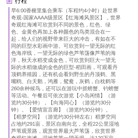
行程
早6:00香榭里集合乘车（车程约4小时）赴世界
奇观-国家AAAA级景区【红海滩风景区】，世界
奇观红海滩可欣赏到不同的景色，红色、绿
色、金黄色再加上各种颜色的鸟类混合在一
起，给人们的视野带来巨大的冲击，有如在不
同的巨型水彩画中游。可欣赏到一望无际的红
色海岸线，一望无际的绿色芦苇荡像芦苇的海
洋，秋天水稻变成金色，可欣赏到巨大一望无
际的水稻做成的金色的巨型-稻田画，可观看丹
顶鹤养殖园，还有机会看到野生的丹顶鹤、黑
嘴鸥、白天鹅，鸿雁，鸳鸯，灰鹤，白枕鹤等
260余种候鸟，还可以在游玩中抓螃蟹、钓螃蟹
等活动。午餐后可依次游览【小岛闲情】（游
览约30分钟），【向海同心】（游览约30分
钟）。【爱情宣言廊】（游览约30分钟）。
【稻梦空间】（游览约30分钟左右）稻梦空间
占地约291亩，景区自南向北，全程22公里湿地
芦苇观景路，观赏世界最大芦苇荡，欣赏世界