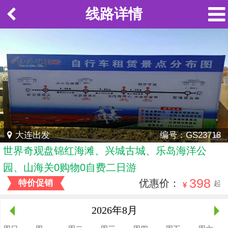
线路详情
大连出发
编号：GS23718
世界奇观盘锦红海滩、兴城古城、乐岛海洋公
园、山海关0购物0自费二日游
398
优惠价：
特价促销
起
2026年
8月