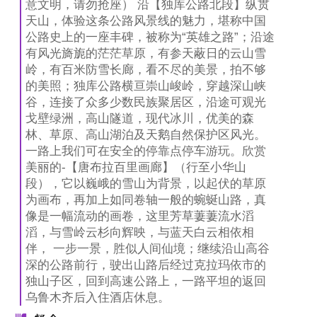
意文明，请勿抢座） 沿【独库公路北段】纵贯
天山，体验这条公路风景线的魅力，堪称中国
公路史上的一座丰碑，被称为“英雄之路”；沿途
有风光旖旎的茫茫草原，有参天蔽日的云山雪
岭，有百米防雪长廊，看不尽的美景，拍不够
的美照；独库公路横亘崇山峻岭，穿越深山峡
谷，连接了众多少数民族聚居区，沿途可观光
戈壁绿洲，高山隧道，现代冰川，优美的森
林、草原、高山湖泊及天鹅自然保护区风光。
一路上我们可在安全的停靠点停车游玩。欣赏
美丽的-【唐布拉百里画廊】（行至小华山
段），它以巍峨的雪山为背景，以起伏的草原
为画布，再加上如同卷轴一般的蜿蜒山路，真
像是一幅流动的画卷，这里芳草萋萋流水滔
滔，与雪岭云杉向辉映，与蓝天白云相依相
伴， 一步一景，胜似人间仙境；继续沿山高谷
深的公路前行，驶出山路后经过克拉玛依市的
独山子区，回到高速公路上，一路平坦的返回
乌鲁木齐后入住酒店休息。