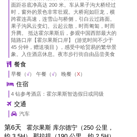
面距谷底净高达 200 米。车从果子沟大桥经过
时，窗外的景色非常壮观。大桥宛如巨龙，横
跨霍连高速，连雪山与桥侧，引白云过路面。
果子沟风云变幻。云起云散，时而匍匐，时而
升腾。 抵达霍尔果斯后，参观中国西部最大的
陆路口岸【霍尔果斯口岸】 (游览时间不少于
45 分钟，赠送项目 ) ，感受中哈贸易的繁华景
象。入住酒店休息。夜市步行街自由品尝美食
餐食
早餐（
√
） 午餐（
√
） 晚餐（
X
）
住宿
4 钻参考酒店：霍尔果斯智选假日或同级
交通
汽车
第6天
霍尔果斯 库尔德宁（250 公里，
约 3.5H） 那拉提（190 公里，约 2.5H）