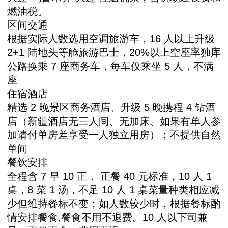
燃油税。
区间交通
根据实际人数选用空调旅游车，16 人以上升级
2+1 陆地头等舱旅游巴士，20%以上空座率独库
公路换乘 7 座商务车，每车仅乘坐 5 人，不满
座
住宿酒店
精选 2 晚景区商务酒店、升级 5 晚携程 4 钻酒
店（新疆酒店无三人间、无加床、如果有单人参
加请付单房差享受一人独立用房）；不提供自然
单间
餐饮安排
全程含 7 早 10 正， 正餐 40 元标准，10 人 1
桌，8 菜 1 汤，不足 10 人 1 桌菜量种类相应减
少但维持餐标不变；如人数较少时，根据餐标酌
情安排餐食,餐食不用不退费。10 人以下司兼