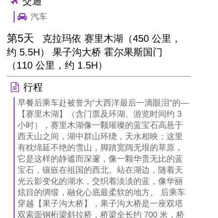
交通
汽车
第5天
克拉玛依 赛里木湖（450 公里，
约 5.5H） 果子沟大桥 霍尔果斯国门
（110 公里，约 1.5H）
行程
早餐后乘车赴被誉为“大西洋最后一滴眼泪”的—
【赛里木湖】（含门票及环湖、游览时间约 3
小时），赛里木湖像一颗璀璨的蓝宝石高悬于
西天山之间，湖中群山环绕，天水相映；这里
有枕绵延不绝的雪山，脚踏宽阔无垠的草原，
它是这样的静谧而深邃，像一颗华贵无比的蓝
宝石，镶嵌在祖国的西北。站在湖边，随着天
光云影变化的湖水，交织着淡淡的蓝，像华丽
炫目的绸缎，融化心底最柔软的地方。 后乘车
穿越【果子沟大桥】，果子沟大桥是一座双塔
双索面钢桁梁斜拉桥，桥梁全长约 700 米，桥