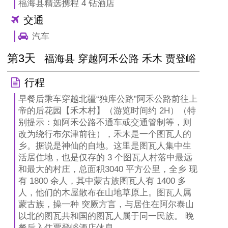
福海县精选携程 4 钻酒店
交通
汽车
第3天
福海县 穿越阿禾公路 禾木 贾登峪
行程
早餐后乘车穿越北疆“独库公路”阿禾公路前往上
帝的后花园【禾木村】（游览时间约 2H）（特
别提示：如阿禾公路不通车或交通管制等，则
改为绕行布尔津前往），禾木是一个图瓦人的
乡。据说是神仙的自地。这里是图瓦人集中生
活居住地，也是仅存的 3 个图瓦人村落中最远
和最大的村庄，总面积3040 平方公里，全乡 现
有 1800 余人，其中蒙古族图瓦人有 1400 多
人，他们的木屋散布在山地草原上。图瓦人属
蒙古族，操一种 突厥方言，与居住在阿尔泰山
以北的图瓦共和国的图瓦人属于同一民族。 晚
餐后入住贾登峪酒店休息