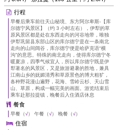
行程
早餐后乘车前往天山秘境、东方阿尔卑斯-【库
尔德宁风景区】（约 3 小时左右），伊犁的草
原风景区都是处在东西走向的河谷地带，唯独
伊犁巩留县东部山区的库尔德宁是在一条南北
走向的山间阔谷，库尔德宁便是哈萨克语“横
沟”的意思。特殊的南北走向，使得库尔德宁冬
暖夏凉，四季气候宜人，所以库尔德宁既是伊
犁著名的风景区，又是旅游避暑的胜地，兼具
江南山乡的妩媚清秀和草原景色的博大粗犷，
各种野花漫山遍野，花海、雪岭云杉、天山雪
山、草原，构成一幅完美的画面。游览结束后
乘车赴那拉提镇，晚餐后入住酒店休息
餐食
早餐（
√
） 午餐（
√
） 晚餐（
√
）
住宿