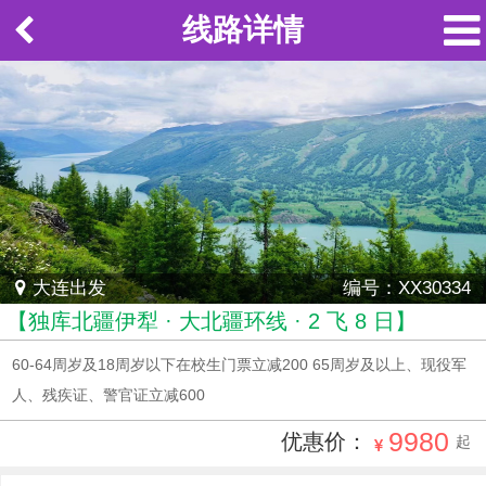
线路详情
大连出发
编号：XX30334
【独库北疆伊犁 · 大北疆环线 · 2 飞 8 日】
60-64周岁及18周岁以下在校生门票立减200 65周岁及以上、现役军
人、残疾证、警官证立减600
9980
优惠价：
起