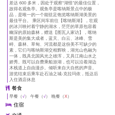
差达 600 多米，因处于观察“湖怪”的最佳位置，
故得名观鱼亭。观鱼亭是喀纳斯景点中的极
品，是唯一的一个能驻足饱览喀纳斯湖美景的
最佳平台。 乘区间车前往【喀纳斯湖】，壮观
的冰川映衬着宁静的湖水，茫茫的草原包容着
幽深的原始森林，赠送【图瓦人家访】，喀纳
斯是美的集大成者，蓝天、白云、冰峰、雪
峙、森林、草甸、河流都是这份美不可缺少的
素，它们与喀纳斯湖交相辉映，湖光山色融为
一体，既具北国风光之雄浑，又具江南山水之
娇秀。既可以自费乘船游湖，也可以沿着湖边
木栈道上自由漫步。倾听来自大自然的声音。
游览结束后乘车赴石油之城-克拉玛依，抵达后
入住酒店休息
餐食
早餐（
√
） 午餐（
√
） 晚餐（
X
）
住宿