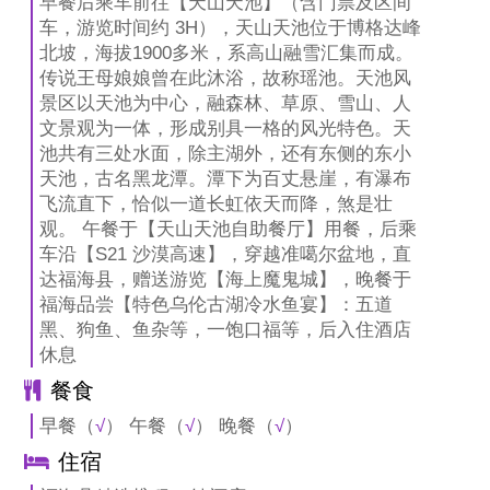
早餐后乘车前往【天山天池】（含门票及区间
车，游览时间约 3H），天山天池位于博格达峰
北坡，海拔1900多米，系高山融雪汇集而成。
传说王母娘娘曾在此沐浴，故称瑶池。天池风
景区以天池为中心，融森林、草原、雪山、人
文景观为一体，形成别具一格的风光特色。天
池共有三处水面，除主湖外，还有东侧的东小
天池，古名黑龙潭。潭下为百丈悬崖，有瀑布
飞流直下，恰似一道长虹依天而降，煞是壮
观。 午餐于【天山天池自助餐厅】用餐，后乘
车沿【S21 沙漠高速】，穿越准噶尔盆地，直
达福海县，赠送游览【海上魔鬼城】，晚餐于
福海品尝【特色乌伦古湖冷水鱼宴】：五道
黑、狗鱼、鱼杂等，一饱口福等，后入住酒店
休息
餐食
早餐（
√
） 午餐（
√
） 晚餐（
√
）
住宿