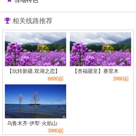
相关线路推荐
【玩转新疆.双湖之恋】
【杏福疆至】赛里木
独山子大峡谷.伊宁.赛里
湖、吐尔根杏花沟、大
6680起
3980起
木湖果子沟大桥.喀纳斯.
西沟福寿山、 天山天
禾木.五彩滩.天山.吐鲁
池、库木塔格沙漠、吐
番.坎儿井双飞十日
鲁番、坎儿井、火焰山
双飞 8 日游
乌鲁木齐·伊犁·火焰山·
霍尔果斯·鄯善库木塔格
3980起