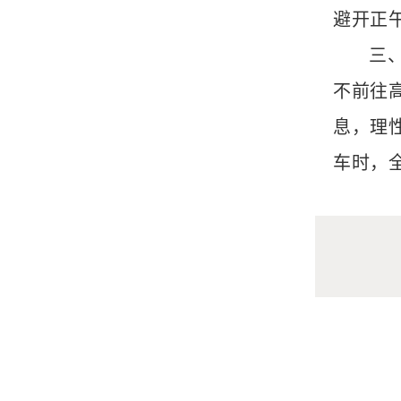
避开正
三
不前往
息，理
车时，