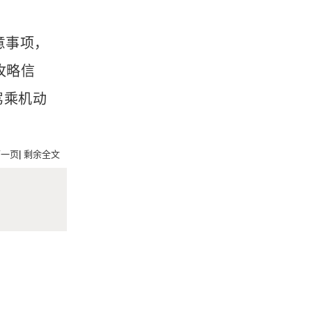
意事项，
攻略信
驾乘机动
下一页
|
剩余全文