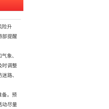
风险升
游部提醒
和气象、
及时调整
防迷路、
准备。预
活动尽量