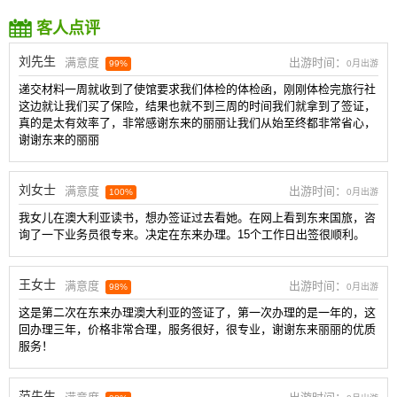
客人点评
刘先生
满意度
出游时间：
99%
0月出游
递交材料一周就收到了使馆要求我们体检的体检函，刚刚体检完旅行社
这边就让我们买了保险，结果也就不到三周的时间我们就拿到了签证，
真的是太有效率了，非常感谢东来的丽丽让我们从始至终都非常省心，
谢谢东来的丽丽
刘女士
满意度
出游时间：
100%
0月出游
我女儿在澳大利亚读书，想办签证过去看她。在网上看到东来国旅，咨
询了一下业务员很专来。决定在东来办理。15个工作日出签很顺利。
王女士
满意度
出游时间：
98%
0月出游
这是第二次在东来办理澳大利亚的签证了，第一次办理的是一年的，这
回办理三年，价格非常合理，服务很好，很专业，谢谢东来丽丽的优质
服务！
范先生