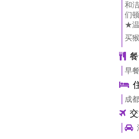
和
们
★
买猴
餐
早
成
交