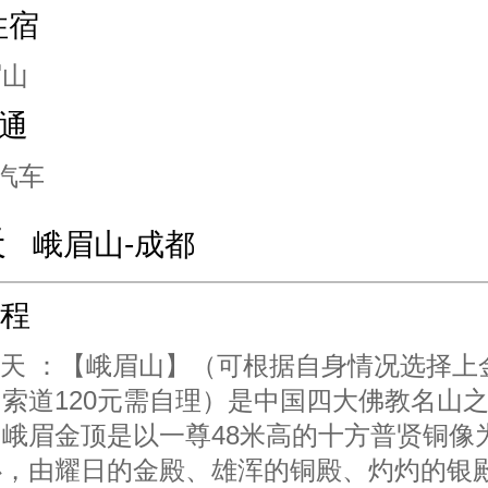
住宿
眉山
通
汽车
天
峨眉山-成都
程
全天 ：【峨眉山】（可根据自身情况选择上
索道120元需自理）是中国四大佛教名山
峨眉金顶是以一尊48米高的十方普贤铜像
心，由耀日的金殿、雄浑的铜殿、灼灼的银