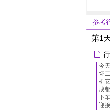
参考
第1
行
今
场
机
成
下
迎