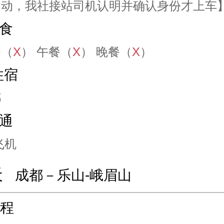
走动，我社接站司机认明并确认身份才上车
食
餐（
X
） 午餐（
X
） 晚餐（
X
）
住宿
都
通
飞机
天
成都－乐山-峨眉山
程