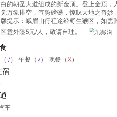
洁白的朝圣大道组成的新金顶。登上金顶，
顿觉万象排空，气势磅礴，惊叹天地之奇妙
温馨提示：峨眉山行程途经野生猴区，如需
区意外险5元/人，敬请自理。
食
餐（
√
） 午餐（
√
） 晚餐（
X
）
住宿
都
通
汽车