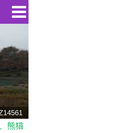
14561
、熊猫