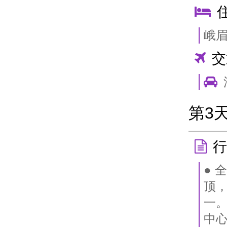
峨
交
第3
行
● 
顶，
一。
中