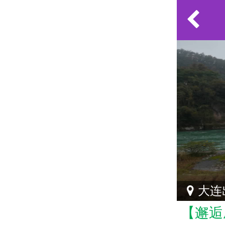
大连
【邂逅