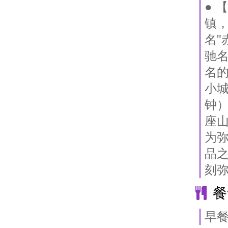
● 
镇，
名"
驰
名的
小城
钟）
座山
为弥
品之
刻
餐
早