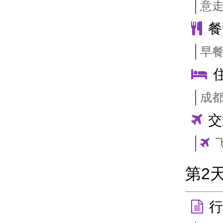
意
餐
早
成
交
第2
行