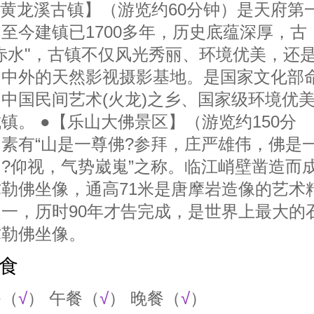
【黄龙溪古镇】（游览约60分钟）是天府第
至今建镇已1700多年，历史底蕴深厚，古
赤水"，古镇不仅风光秀丽、环境优美，还
名中外的天然影视摄影基地。是国家文化部
中国民间艺术(火龙)之乡、国家级环境优
镇。 ●【乐山大佛景区】（游览约150分
素有“山是一尊佛?参拜，庄严雄伟，佛是
?仰视，气势崴嵬”之称。临江峭壁凿造而
勒佛坐像，通高71米是唐摩岩造像的艺术
一，历时90年才告完成，是世界上最大的
弥勒佛坐像。
食
餐（
√
） 午餐（
√
） 晚餐（
√
）