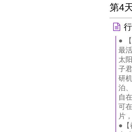
第4
行
● 
最
太
子
研
泊、
自
可
片
●【