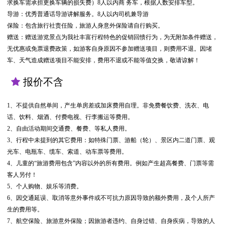
求换车需承担更换车辆的损失费）8人以内商 务车，根据人数安排车型。
导游：优秀普通话导游讲解服务。8人以内司机兼导游
保险：包含旅行社责任险，旅游人身意外保险请自行购买。
赠送：赠送游览景点为我社丰富行程特色的促销回愦行为，为无附加条件赠送，
无优惠或免票退费政策，如游客自身原因不参加赠送项目，则费用不退。因堵
车、天气造成赠送项目不能安排，费用不退或不能等值交换，敬请谅解！
报价不含
1、不提供自然单间，产生单房差或加床费用自理。非免费餐饮费、洗衣、电
话、饮料、烟酒、付费电视、行李搬运等费用。
2、自由活动期间交通费、餐费、等私人费用。
3、行程中未提到的其它费用：如特殊门票、游船（轮）、景区内二道门票、观
光车、电瓶车、缆车、索道、动车票等费用。
4、儿童的“旅游费用包含”内容以外的所有费用。例如产生超高餐费、门票等需
客人另付！
5、个人购物、娱乐等消费。
6、因交通延误、取消等意外事件或不可抗力原因导致的额外费用，及个人所产
生的费用等。
7、航空保险、旅游意外保险；因旅游者违约、自身过错、自身疾病，导致的人