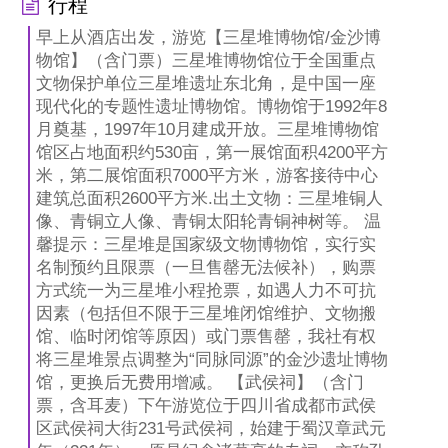
行程
早上从酒店出发，游览【三星堆博物馆/金沙博
物馆】（含门票）三星堆博物馆位于全国重点
文物保护单位三星堆遗址东北角，是中国一座
现代化的专题性遗址博物馆。博物馆于1992年8
月奠基，1997年10月建成开放。三星堆博物馆
馆区占地面积约530亩，第一展馆面积4200平方
米，第二展馆面积7000平方米，游客接待中心
建筑总面积2600平方米.出土文物：三星堆铜人
像、青铜立人像、青铜太阳轮青铜神树等。 温
馨提示：三星堆是国家级文物博物馆，实行实
名制预约且限票（一旦售罄无法候补），购票
方式统一为三星堆小程抢票，如遇人力不可抗
因素（包括但不限于三星堆闭馆维护、文物搬
馆、临时闭馆等原因）或门票售罄，我社有权
将三星堆景点调整为“同脉同源”的金沙遗址博物
馆，更换后无费用增减。 【武侯祠】（含门
票，含耳麦）下午游览位于四川省成都市武侯
区武侯祠大街231号武侯祠，始建于蜀汉章武元