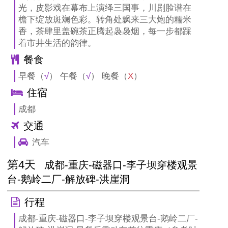
光，皮影戏在幕布上演绎三国事，川剧脸谱在
檐下绽放斑斓色彩。转角处飘来三大炮的糯米
香，茶肆里盖碗茶正腾起袅袅烟，每一步都踩
着市井生活的韵律。
餐食
早餐（
√
） 午餐（
√
） 晚餐（
X
）
住宿
成都
交通
汽车
第4天
成都-重庆-磁器口-李子坝穿楼观景
台-鹅岭二厂-解放碑-洪崖洞
行程
成都-重庆-磁器口-李子坝穿楼观景台-鹅岭二厂-