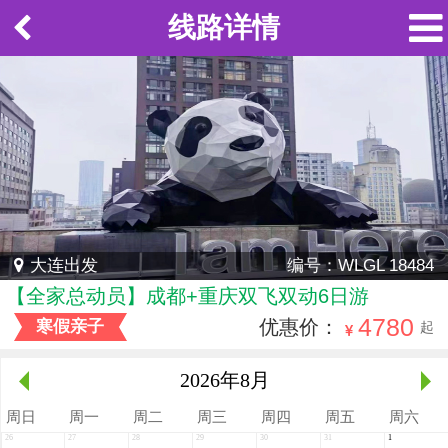
线路详情
大连出发
编号：WLGL 18484
【全家总动员】成都+重庆双飞双动6日游
4780
优惠价：
寒假亲子
起
2026年
8月
周
日
周
一
周
二
周
三
周
四
周
五
周
六
26
27
28
29
30
31
1