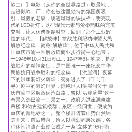
岭二厂】电影（从你的全世界路过）取景地，
走进鹅岭二厂，你会被这里独特的氛围所吸
引，斑驳的老墙，锈迹斑斑的铁扶栏，明亮现
代的LED射灯，这些现代元素与沧桑韵味的完美
交融，让人仿佛穿越时空，回到了那个工业辉
煌的年代。 【解放碑】抗战胜利纪功碑暨人民
解放纪念碑，简称“解放碑”，位于中华人民共和
国重庆市渝中区解放碑商业步行街中心地带，
于1946年10月31日动工，1947年8月落成，是抗
战胜利的精神象征，是中国唯一一座纪念中华
民族抗日战争胜利的纪念碑， 【洪崖洞】夜幕
下的洪崖洞灯火辉煌，宛如进入了《千与千
寻》剧中的奇幻世界，惊艳世人!洪崖洞位于 重
庆市渝中区解放碑沧白路，曾以“洪崖滴翠”这一
奇景入选巴渝十二景之一。政府为洪崖洞修建
吊楼 和仿古建筑楼群，景区一经问世，便成为
重庆的新地标之一。整个楼群随着山势自然铺
陈开来，前后错落，给人以强烈的层次感，各
种休闲消遣产业使它成为一条“立体的”步行街。