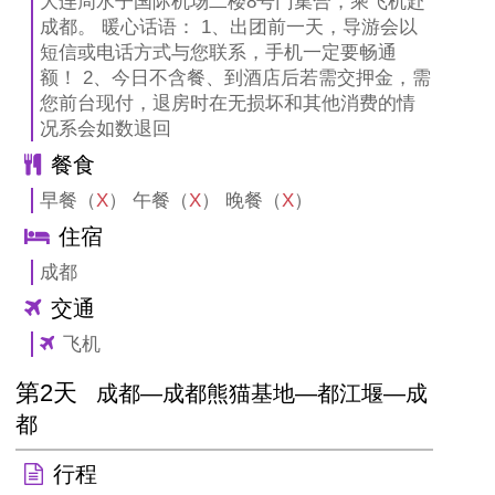
大连周水子国际机场二楼8号门集合，乘飞机赴
成都。 暖心话语： 1、出团前一天，导游会以
短信或电话方式与您联系，手机一定要畅通
额！ 2、今日不含餐、到酒店后若需交押金，需
您前台现付，退房时在无损坏和其他消费的情
况系会如数退回
餐食
早餐（
X
） 午餐（
X
） 晚餐（
X
）
住宿
成都
交通
飞机
第2天
成都—成都熊猫基地—都江堰—成
都
行程