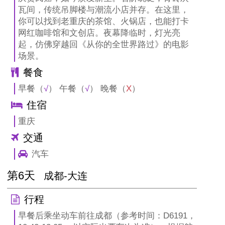
瓦间，传统吊脚楼与潮流小店并存。在这里，
你可以找到老重庆的茶馆、火锅店，也能打卡
网红咖啡馆和文创店。夜幕降临时，灯光亮
起，仿佛穿越回《从你的全世界路过》的电影
场景。
餐食
早餐（
√
） 午餐（
√
） 晚餐（
X
）
住宿
重庆
交通
汽车
第6天
成都-大连
行程
早餐后乘坐动车前往成都（参考时间：D6191，