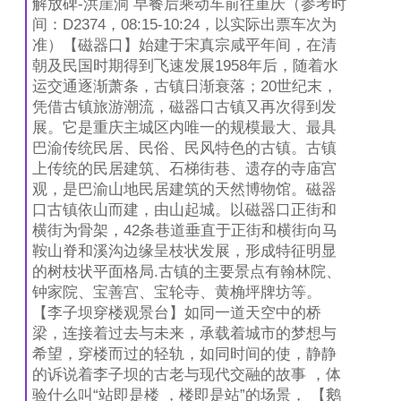
解放碑-洪崖洞 早餐后乘动车前往重庆（参考时
间：D2374，08:15-10:24，以实际出票车次为
准）【磁器口】始建于宋真宗咸平年间，在清
朝及民国时期得到飞速发展1958年后，随着水
运交通逐渐萧条，古镇日渐衰落；20世纪末，
凭借古镇旅游潮流，磁器口古镇又再次得到发
展。它是重庆主城区内唯一的规模最大、最具
巴渝传统民居、民俗、民风特色的古镇。古镇
上传统的民居建筑、石梯街巷、遗存的寺庙宫
观，是巴渝山地民居建筑的天然博物馆。磁器
口古镇依山而建，由山起城。以磁器口正街和
横街为骨架，42条巷道垂直于正街和横街向马
鞍山脊和溪沟边缘呈枝状发展，形成特征明显
的树枝状平面格局.古镇的主要景点有翰林院、
钟家院、宝善宫、宝轮寺、黄桷坪牌坊等。
【李子坝穿楼观景台】如同一道天空中的桥
梁，连接着过去与未来，承载着城市的梦想与
希望，穿楼而过的轻轨，如同时间的使，静静
的诉说着李子坝的古老与现代交融的故事 ，体
验什么叫“站即是楼 ，楼即是站”的场景， 【鹅