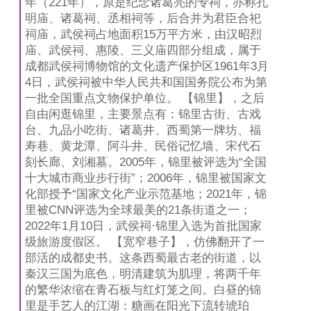
年（221年），原是纪念诸葛亮的专祠，亦称孔
明庙、诸葛祠、丞相祠等，后合并为君臣合祀
祠庙，武侯祠占地面积15万平方米，由汉昭烈
庙、武侯祠、惠陵、三义庙四部分组成，属于
成都武侯祠博物馆的文化遗产保护区1961年3月
4日，武侯祠被中华人民共和国国务院公布为第
一批全国重点文物保护单位。 【锦里】，之后
自由闲逛锦里，主要景点有：锦里古街、古戏
台、九品小吃街、诸葛井、西蜀第一牌坊、福
寿巷、黄龙潭、阿斗井、民俗记忆墙、宋代石
刻长廊、刘湘墓。2005年，锦里被评选为“全国
十大城市商业步行街”；2006年，锦里被国家文
化部授予“国家文化产业示范基地；2021年，锦
里被CNN评选为全球最美的21条街道之一；
2022年1月10日，武侯祠·锦里入选为首批国家
级旅游度假区。 【宽窄巷子】，仿佛翻开了一
部活的成都史书。这条西蜀最古老的街道，以
秦汉三国为底色，明清建筑为肌理，将两千年
的繁华浓缩在青石板与红灯笼之间。白昼的锦
里是手艺人的江湖：糖画在阳光下流转琥珀