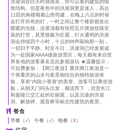
洪崖洞在白天时就很美，你可以看到建筑的细
致结构。但是夜色中的洪崖洞更是迷人，高达
11层的角楼顺着山势而建，在晚上六点的时候
会打开所有的灯，一时之间让整个楼群都发出
暖暖的光线，连屋顶都有按照瓦片摆放纹路安
装的灯管，其景致极为壮观，灯火通明的洪崖
洞会持续四个小时，十点的钟声敲响那一刻，
一切归于平静。时至今日，洪崖洞已经发展成
为一处国家AAAA级旅游景区，每天都有来自世
界各地的游客慕名至此参观游玩 ★温馨提示：
可自费参加：【两江夜游】重庆两江夜游是一
个将重庆的山水与夜景相结合的独特旅游体
验，享有“内陆小香港”的美誉。游客可以乘坐游
船，从朝天门码头出发，顺流而下 ，欣赏长江
和嘉陵江交汇处的壮丽观，以及沿途的洪崖
洞、解放碑、观音桥等标志性建筑的夜景。
餐食
早餐（
√
） 午餐（
√
） 晚餐（
X
）