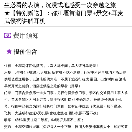
生必看的表演，沉浸式地感受一次穿越之旅
★【特别赠送】：都江堰首道门票+景交+耳麦
武侯祠讲解耳机
费用须知
报价包含
住宿：全程网评四钻酒店，，双人标准间，单人请补单房差！
用餐：5早餐4正餐30元/人餐标 所有餐不吃不退费，行程中所列早餐均为酒店提
供增值赠送用餐，以酒店提供为准，不属于旅游行程质 量围。出发时间在 酒店
早餐开餐之前的，酒店提供路上吃的早餐（路早）
门票：门票含景点第一道大门票，另行付费景点门票、景区内交通费用由客人承
担。票因各景区为网上订票，请于报名时提 供准确姓名、身份证号码及手机
号。报价中已包含为旅行社折扣门票价，如有证件优惠（优免票）恕不退还。
飞机：大连成都往返6天机票(含机建燃油)团队机票不退不改）
动车：成都-重庆往返二等座。0-6周岁儿童不占座；
交通：全程空调旅游车（保证每人一个正座，按团人数安排车辆大小；如游客要