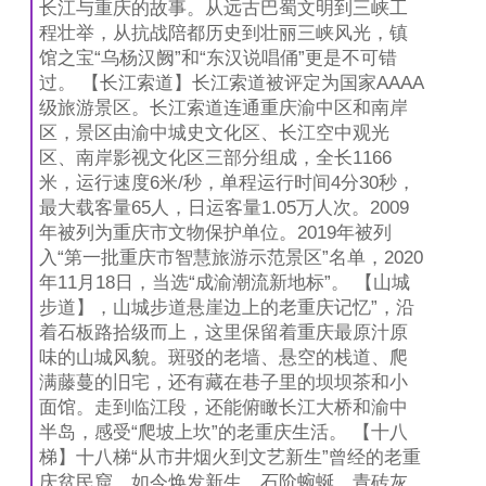
长江与重庆的故事。从远古巴蜀文明到三峡工
程壮举，从抗战陪都历史到壮丽三峡风光，镇
馆之宝“乌杨汉阙”和“东汉说唱俑”更是不可错
过。 【长江索道】长江索道被评定为国家AAAA
级旅游景区。长江索道连通重庆渝中区和南岸
区，景区由渝中城史文化区、长江空中观光
区、南岸影视文化区三部分组成，全长1166
米，运行速度6米/秒，单程运行时间4分30秒，
最大载客量65人，日运客量1.05万人次。2009
年被列为重庆市文物保护单位。2019年被列
入“第一批重庆市智慧旅游示范景区”名单，2020
年11月18日，当选“成渝潮流新地标”。 【山城
步道】，山城步道悬崖边上的老重庆记忆”，沿
着石板路拾级而上，这里保留着重庆最原汁原
味的山城风貌。斑驳的老墙、悬空的栈道、爬
满藤蔓的旧宅，还有藏在巷子里的坝坝茶和小
面馆。走到临江段，还能俯瞰长江大桥和渝中
半岛，感受“爬坡上坎”的老重庆生活。 【十八
梯】十八梯“从市井烟火到文艺新生”曾经的老重
庆贫民窟，如今焕发新生。石阶蜿蜒，青砖灰