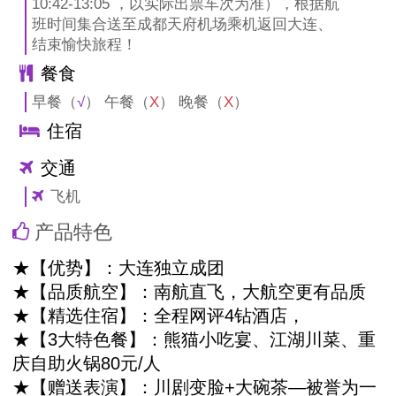
10:42-13:05 ，以实际出票车次为准），根据航
班时间集合送至成都天府机场乘机返回大连、
结束愉快旅程！
餐食
早餐（
√
） 午餐（
X
） 晚餐（
X
）
住宿
交通
飞机
产品特色
★【优势】：大连独立成团
★【品质航空】：南航直飞，大航空更有品质
★【精选住宿】：全程网评4钻酒店，
★【3大特色餐】：熊猫小吃宴、江湖川菜、重
庆自助火锅80元/人
★【赠送表演】：川剧变脸+大碗茶—被誉为一