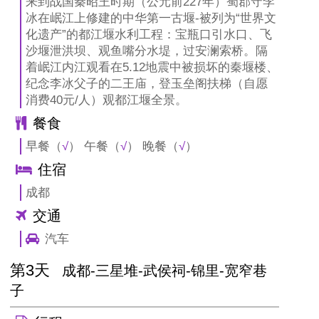
来到战国秦昭王时期（公元前227年）蜀郡守李
冰在岷江上修建的中华第一古堰-被列为“世界文
化遗产”的都江堰水利工程：宝瓶口引水口、飞
沙堰泄洪坝、观鱼嘴分水堤，过安澜索桥。隔
着岷江内江观看在5.12地震中被损坏的秦堰楼、
纪念李冰父子的二王庙，登玉垒阁扶梯（自愿
消费40元/人）观都江堰全景。
餐食
早餐（
√
） 午餐（
√
） 晚餐（
√
）
住宿
成都
交通
汽车
第3天
成都-三星堆-武侯祠-锦里-宽窄巷
子