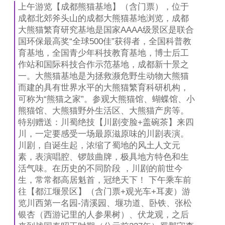
上午游览【成都熊猫基地】（含门票），位于
成都北郊斧头山的成都大熊猫基地浏览，成都
大熊猫繁育研究基地是国家AAAA级景区是联合
国环保最高奖“全球500佳”获得者，全国科普教
育基地，全国青少年科技教育基地，博士后工
作站和国际科技合作示范基地，成都新十景之
一。大熊猫基地是为拯救濒危野生动物大熊猫
而建的具有世界水平的大熊猫繁育科研机构，
可称为“熊猫之家”。参观大熊猫馆、蝴蝶馆、小
熊猫馆、大熊猫野外生活区、大熊猫产房等。
特别赠送：川蜀绝技【川剧变脸+盖碗茶】来四
川，一定要感受一场最原滋原味的川剧表演。
川剧，自诞生起，浓缩了蜀地的风土人文元
素，表演唱腔、锣鼓曲牌，极具地方特色和生
活气味。在历史的不同阶段 ，川剧的前世今
生，常常都高居魁首，冠绝天下！ 下午乘车前
往【都江堰景区】（含门票+观光车+耳麦）游
览川西第一名园-清溪园、堰功道、卧铁、张松
银杏（西游记里的人参果树）、伏龙观，之后